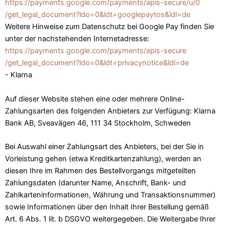
https://payments.google.com
/payments
/apis-secure
/u
/0
/get_legal_document
?ldo=0
&ldt=googlepaytos
&ldl=de
Weitere Hinweise zum Datenschutz bei Google Pay finden Sie
unter der nachstehenden Internetadresse:
https://payments.google.com
/payments
/apis-secure
/get_legal_document
?ldo=0
&ldt=privacynotice
&ldl=de
- Klarna
Auf dieser Website stehen eine oder mehrere Online-
Zahlungsarten des folgenden Anbieters zur Verfügung: Klarna
Bank AB, Sveavägen 46, 111 34 Stockholm, Schweden
Bei Auswahl einer Zahlungsart des Anbieters, bei der Sie in
Vorleistung gehen (etwa Kreditkartenzahlung), werden an
diesen Ihre im Rahmen des Bestellvorgangs mitgeteilten
Zahlungsdaten (darunter Name, Anschrift, Bank- und
Zahlkarteninformationen, Währung und Transaktionsnummer)
sowie Informationen über den Inhalt Ihrer Bestellung gemäß
Art. 6 Abs. 1 lit. b DSGVO weitergegeben. Die Weitergabe Ihrer